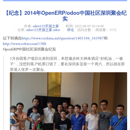
【纪念】2014年OpenERP/odoo中国社区深圳聚会纪
实
作者:
odoo123开源之家
时间:
2022-08-05 20:18:00
分类:
odoo123开源之家
,
odoo
评论
访问次数： 阅读量：3172
以下转摘自
https://www.oschina.net/question/1401104_161987
和
http://www.osbzr.com/1388
OpenERP中国社区深圳聚会纪实
5月份因客户项目出差到深圳，本想邀步科大神来酒店“好机油，一被
子”，没想到客户机票订错了，要在深圳多逗留一个周六，所以就在群
里请人张罗一次聚会。