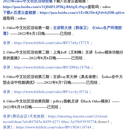
2022年odoo中文社区活动合集
下载3:百度云盘链接：
https://pan.baidu.com/s/1QDdFLlPIKj-BhSglLt9tgw
提取码：odoo
下载4:百度云盘链接：
https://pan.baidu.com/s/1ErfK5De4j5dwbJDB-q6lsw
提取码：odoo
1. Odoo中文社区活动第一期：
主讲郭大侠（郭保卫）《Odoo生产环境部
署》
——2022年8月2日晚————已完结
，
录屏：
https://www.bilibili.com/video/BV17d4y1T72Y
；
2. Odoo中文社区活动第二期：上海Jeff（王剑锋）主讲《odoo模块功能分
析的套路》——2022年8月6日晚————已完结
，
录屏：
https://www.bilibili.com/video/BV1DN4y1V7hk
；
3. Odoo中文社区活动第三期：主讲ray宋大神（真名保密）《odoo在中大
型企业中性能调优》——2022年8月7日晚————已完结
，
录屏：
https://www.bilibili.com/video/BV1xv4y1F71k
；
4. Odoo中文社区活动第四期：jeffery陈帆主讲《Hack Odoo模块》——
2022年8月10日晚————已完结，
录屏1腾讯会议3天有效期：
https://meeting.tencent.com/v2/cloud-
record/share?id=ff47f45a-8459-4271-bbec-3a35b9393977&
;from=3，
录屏2：
https://www.bilibili.com/video/BV1YG4118744
；