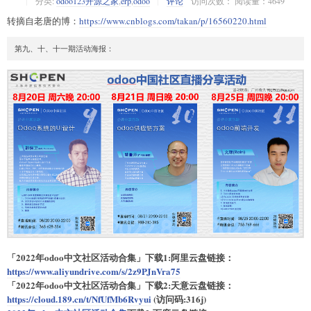
分类:
odoo123开源之家
,
erp
,
odoo
评论
访问次数： 阅读量：4649
转摘自老唐的博：
https://www.cnblogs.com/takan/p/16560220.html
第九、十、十一期活动海报：
「2022年odoo中文社区活动合集」下载1:阿里云盘链接：
https://www.aliyundrive.com/s/2z9PJnVra75
「2022年odoo中文社区活动合集」下载2:天意云盘链接：
https://cloud.189.cn/t/NfUfMb6Rvyui
(访问码:316j)