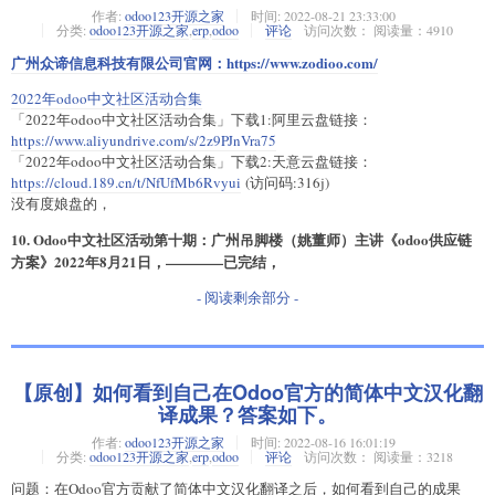
作者:
odoo123开源之家
时间:
2022-08-21 23:33:00
分类:
odoo123开源之家
,
erp
,
odoo
评论
访问次数： 阅读量：4910
广州众谛信息科技有限公司官网：
https://www.zodioo.com/
2022年odoo中文社区活动合集
「2022年odoo中文社区活动合集」下载1:阿里云盘链接：
https://www.aliyundrive.com/s/2z9PJnVra75
「2022年odoo中文社区活动合集」下载2:天意云盘链接：
https://cloud.189.cn/t/NfUfMb6Rvyui
(访问码:316j)
没有度娘盘的，
10. Odoo中文社区活动第十期：广州吊脚楼（姚董师）主讲《odoo供应链
方案》2022年8月21日，————已完结，
- 阅读剩余部分 -
【原创】如何看到自己在Odoo官方的简体中文汉化翻
译成果？答案如下。
作者:
odoo123开源之家
时间:
2022-08-16 16:01:19
分类:
odoo123开源之家
,
erp
,
odoo
评论
访问次数： 阅读量：3218
问题：在Odoo官方贡献了简体中文汉化翻译之后，如何看到自己的成果