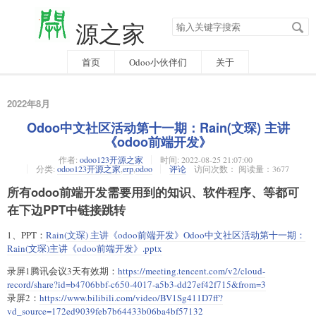
搜
源之家
索
关
键
字
首页
Odoo小伙伴们
关于
2022年8月
Odoo中文社区活动第十一期：Rain(文琛) 主讲
《odoo前端开发》
作者:
odoo123开源之家
时间:
2022-08-25 21:07:00
分类:
odoo123开源之家
,
erp
,
odoo
评论
访问次数： 阅读量：3677
所有odoo前端开发需要用到的知识、软件程序、等都可
在下边PPT中链接跳转
1、PPT：
Rain(文琛) 主讲《odoo前端开发》Odoo中文社区活动第十一期：
Rain(文琛)主讲《odoo前端开发》.pptx
录屏1腾讯会议3天有效期：
https://meeting.tencent.com/v2/cloud-
record/share?id=b4706bbf-c650-4017-a5b3-dd27ef42f715&from=3
录屏2：
https://www.bilibili.com/video/BV1Sg411D7ff?
vd_source=172ed9039feb7b64433b06ba4bf57132