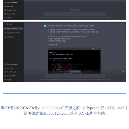
粤ICP备2022076378号-1
© 2026-08-07
开源之家
. 由
Typecho
强力驱动. 本站主
题
开源之家@odoo123.com
.感谢.
XG.孤梦
的帮助.