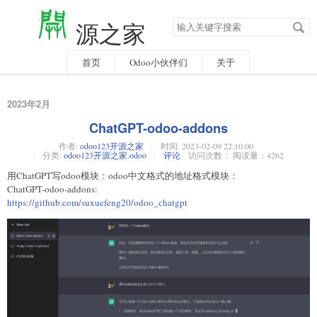
搜
源之家
索
关
键
字
首页
Odoo小伙伴们
关于
2023年2月
ChatGPT-odoo-addons
作者:
odoo123开源之家
时间:
2023-02-09 22:10:00
分类:
odoo123开源之家
,
odoo
评论
访问次数： 阅读量：4262
用ChatGPT写odoo模块：odoo中文格式的地址格式模块：
ChatGPT-odoo-addons:
https://github.com/suxuefeng20/odoo_chatgpt