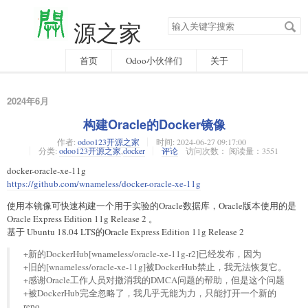
搜
源之家
索
关
键
字
首页
Odoo小伙伴们
关于
2024年6月
构建Oracle的Docker镜像
作者:
odoo123开源之家
时间:
2024-06-27 09:17:00
分类:
odoo123开源之家
,
docker
评论
访问次数： 阅读量：3551
docker-oracle-xe-11g
https://github.com/wnameless/docker-oracle-xe-11g
使用本镜像可快速构建一个用于实验的Oracle数据库，Oracle版本使用的是
Oracle Express Edition 11g Release 2 。
基于 Ubuntu 18.04 LTS的Oracle Express Edition 11g Release 2
+新的DockerHub[wnameless/oracle-xe-11g-r2]已经发布，因为
+旧的[wnameless/oracle-xe-11g]被DockerHub禁止，我无法恢复它。
+感谢Oracle工作人员对撤消我的DMCA问题的帮助，但是这个问题
+被DockerHub完全忽略了，我几乎无能为力，只能打开一个新的
repo。