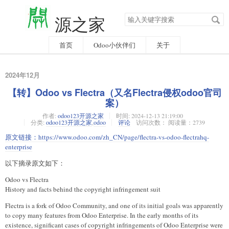
搜
源之家
索
关
键
字
首页
Odoo小伙伴们
关于
2024年12月
【转】Odoo vs Flectra（又名Flectra侵权odoo官司
案）
作者:
odoo123开源之家
时间:
2024-12-13 21:19:00
分类:
odoo123开源之家
,
odoo
评论
访问次数： 阅读量：2739
原文链接：
https://www.odoo.com/zh_CN/page/flectra-vs-odoo-flectrahq-
enterprise
以下摘录原文如下：
Odoo vs Flectra
History and facts behind the copyright infringement suit
Flectra is a fork of Odoo Community, and one of its initial goals was apparently
to copy many features from Odoo Enterprise. In the early months of its
existence, significant cases of copyright infringements of Odoo Enterprise were