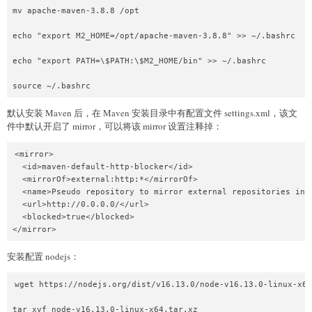
mv apache-maven-3.8.8 /opt

echo "export M2_HOME=/opt/apache-maven-3.8.8" >> ~/.bashrc

echo "export PATH=\$PATH:\$M2_HOME/bin" >> ~/.bashrc

默认安装 Maven 后，在 Maven 安装目录中有配置文件 settings.xml，该文
件中默认开启了 mirror，可以将该 mirror 设置注释掉：
<mirror>

  <id>maven-default-http-blocker</id>

  <mirrorOf>external:http:*</mirrorOf>

  <name>Pseudo repository to mirror external repositories init
  <url>http://0.0.0.0/</url>

  <blocked>true</blocked>

安装配置 nodejs：
wget https://nodejs.org/dist/v16.13.0/node-v16.13.0-linux-x64
tar xvf node-v16.13.0-linux-x64.tar.xz
