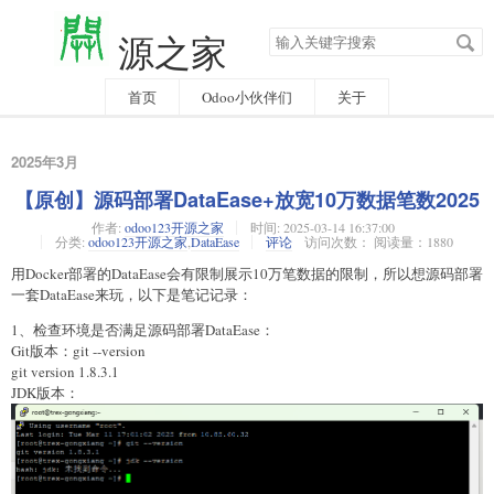
搜
源之家
索
关
键
字
首页
Odoo小伙伴们
关于
2025年3月
【原创】源码部署DataEase+放宽10万数据笔数2025
作者:
odoo123开源之家
时间:
2025-03-14 16:37:00
分类:
odoo123开源之家
,
DataEase
评论
访问次数： 阅读量：1880
用Docker部署的DataEase会有限制展示10万笔数据的限制，所以想源码部署
一套DataEase来玩，以下是笔记记录：
1、检查环境是否满足源码部署DataEase：
Git版本：git --version
git version 1.8.3.1
JDK版本：