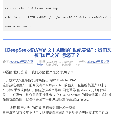
mv node-v16.13.0-linux-x64 /opt

echo "export PATH=\$PATH:/opt/node-v16.13.0-linux-x64/bin" >> 
【DeepSeek模仿写的文】AI圈的"世纪笑话"：我们又
被"国产之光"忽悠了？
作者:
odoo123开源之家
时间:
2025-03-10 16:59:49
分类:
odoo123开源之家
评论
访问次数： 阅读量：1648
AI圈的"世纪笑话"：我们又被"国产之光"忽悠了？
一、技术大V直播拆机 结果拆出满屏"Made in USA"
这瓜越吃越魔幻！前两天有个叫@jianxliao的狠人，直接给某国产AI来了
个"外科手术式解剖"。你猜怎么着？号称"国之重器"的Manus，扒开代码一
看——好家伙，核心系统直接跳出来个"Claude Sonnet"的报错提示！这波操
作简直骚断腿，就像拆开国产手机发现贴着"高通骁龙"的标。
二、扒开"国产之光"的底裤 竟藏着美国技术全家桶
看完爆料我直接笑不活了，这哪是自主创新？分明是给美国技术套了件汉