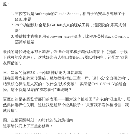
服！
主控芯片是Anthropic的Claude Sonnet，相当于给安卓系统刷了个
MIUI主题
29个功能模块全是从GitHub扒来的现成工具，活脱脱的"乐高式创
新"
关键技术直接套用@browser_use开源库，比程序员抄Stack Overflow
还简单粗暴
最骚的是代码仓库都不加密，GitHub链接和沙箱代码随便下（提醒：手贱
下载可能变肉鸡）。这就好比有人把山寨iPhone图纸挂闲鱼，还配文"欢迎
友商借鉴"。
三、皇帝的新衣2.0：当创新神话沦为组装游戏
现在回看当初的宣传通稿，尴尬得能抠出三室一厅。说什么"全自研架构"，
结果核心算法是人家的；吹什么"技术突破"，实际是Ctrl+C/Ctrl+V的缝合
怪。这不就是AI界的"汉芯事件"重现吗？
更魔幻的是备案监管部门的表现——面对这个披着国产外衣的"混血儿"，居
然集体选择性失明。这让我想起那个经典段子："只要我不看体检报告，我
就没病"。
四、韭菜觉醒时刻：AI时代的防忽悠指南
这事给我们上了三堂必修课：