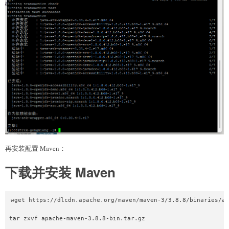
再安装配置 Maven：
下载并安装 Maven
wget https://dlcdn.apache.org/maven/maven-3/3.8.8/binaries/ap
tar zxvf apache-maven-3.8.8-bin.tar.gz
