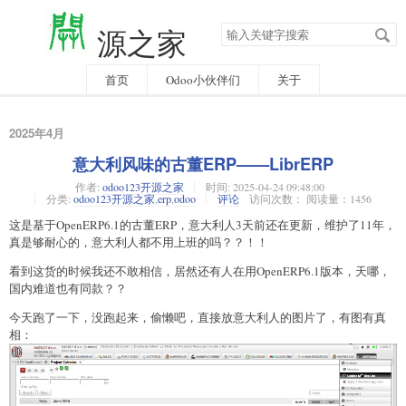
搜
源之家
索
关
键
字
首页
Odoo小伙伴们
关于
2025年4月
意大利风味的古董ERP——LibrERP
作者:
odoo123开源之家
时间:
2025-04-24 09:48:00
分类:
odoo123开源之家
,
erp
,
odoo
评论
访问次数： 阅读量：1456
这是基于OpenERP6.1的古董ERP，意大利人3天前还在更新，维护了11年，
真是够耐心的，意大利人都不用上班的吗？？！！
看到这货的时候我还不敢相信，居然还有人在用OpenERP6.1版本，天哪，
国内难道也有同款？？
今天跑了一下，没跑起来，偷懒吧，直接放意大利人的图片了，有图有真
相：