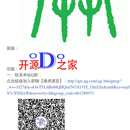
新版：
旧版：
一、联系本站Q群：
点击链接加入群聊【康虎课堂】：
http://qm.qq.com/cgi-bin/qm/qr?
_wv=1027&k=sOwTFL8Bo88QHQmf567sG3TE_GtnJ26z&authKey=n
X%2F8XixW&noverify=0&group_code=801389973