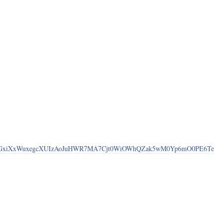
ayGxiXxWuxegcXUIzAoJuHWR7MA7Cjt0WiOWhQZak5wM0Yp6mO0PE6Te