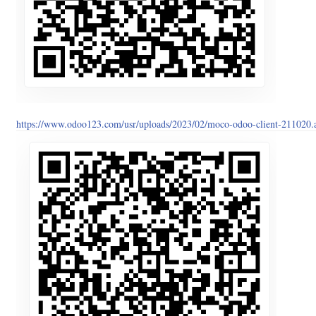
https://www.odoo123.com/usr/uploads/2023/02/moco-odoo-client-211020.