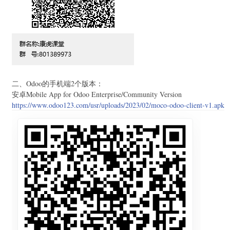
二、Odoo的手机端2个版本：
安卓Mobile App for Odoo Enterprise/Community Version
https://www.odoo123.com/usr/uploads/2023/02/moco-odoo-client-v1.apk