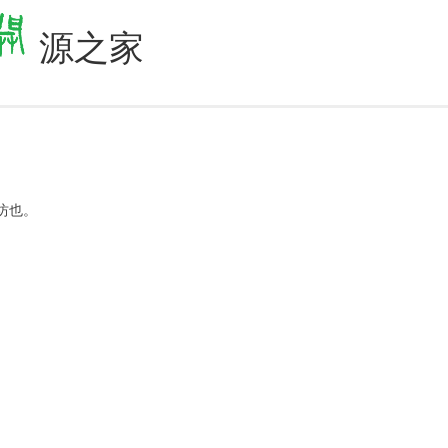
源之家
坊也。