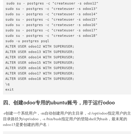
sudo su - postgres -c "createuser -s odoo12"

sudo su - postgres -c "createuser -s odoo13"

sudo su - postgres -c "createuser -s odoo14"

sudo su - postgres -c "createuser -s odoo15"

sudo su - postgres -c "createuser -s odoo16"

sudo su - postgres -c "createuser -s odoo17"

sudo su - postgres -c "createuser -s odoo18"

sudo -u postgres psql

ALTER USER odoo12 WITH SUPERUSER;

ALTER USER odoo13 WITH SUPERUSER;

ALTER USER odoo14 WITH SUPERUSER;

ALTER USER odoo15 WITH SUPERUSER;

ALTER USER odoo16 WITH SUPERUSER;

ALTER USER odoo17 WITH SUPERUSER;

ALTER USER odoo18 WITH SUPERUSER;

\q

四、创建odoo专用的ubuntu账号，用于运行odoo
-r创建一个系统用户，-m自动创建用户的主目录，-d /opt/odoo指定用户的主
目录路径为/opt/odoo，-s /bin/bash指定用户的登陆shell为bash，最末尾的
odoo15是要创建的用户名：