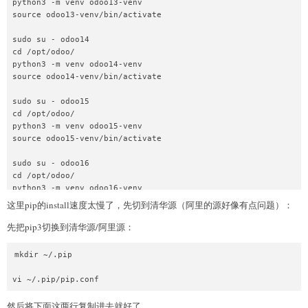
python3 -m venv odoo13-venv

source odoo13-venv/bin/activate

sudo su - odoo14

cd /opt/odoo/

python3 -m venv odoo14-venv

source odoo14-venv/bin/activate

sudo su - odoo15

cd /opt/odoo/

python3 -m venv odoo15-venv

source odoo15-venv/bin/activate

sudo su - odoo16

cd /opt/odoo/

python3 -m venv odoo16-venv

source odoo16-venv/bin/activate

这里pip的install速度太慢了，先切到清华源（阿里的源好像有点问题）：
先把pip3切换到清华源/阿里源：
sudo su - odoo17

cd /opt/odoo/

python3 -m venv odoo17-venv

mkdir ~/.pip

source odoo17-venv/bin/activate

sudo su - odoo18

cd /opt/odoo/

然后将下面这两行复制进去就好了