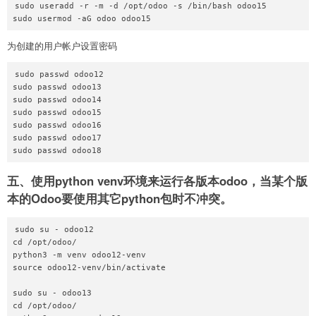
sudo useradd -r -m -d /opt/odoo -s /bin/bash odoo15

为创建的用户帐户设置密码
sudo passwd odoo12

sudo passwd odoo13

sudo passwd odoo14

sudo passwd odoo15

sudo passwd odoo16

sudo passwd odoo17

五、使用python venv环境来运行各版本odoo，当某个版
本的Odoo要使用其它python包时不冲突。
sudo su - odoo12

cd /opt/odoo/

python3 -m venv odoo12-venv

source odoo12-venv/bin/activate

sudo su - odoo13

cd /opt/odoo/
