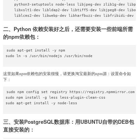
    python3-setuptools node-less libjpeg-dev zlib1g-dev libpq-
    libxslt1-dev libldap2-dev libtiff5-dev libjpeg8-dev libope
二、Python 依赖安装好之后，还需要安装一些前端所需
的npm依赖包：
sudo apt-get install -y npm

sudo ln -s /usr/bin/nodejs /usr/bin/node

这里如果npm依赖包的安装很慢，请更换淘宝最新的npm源：设置命令如
下：
sudo npm config set registry https://registry.npmmirror.com

sudo npm install -g less less-plugin-clean-css

sudo apt-get install -y node-less

三、安装PostgreSQL数据库：用UBUNTU自带的DEB包
直接安装的：