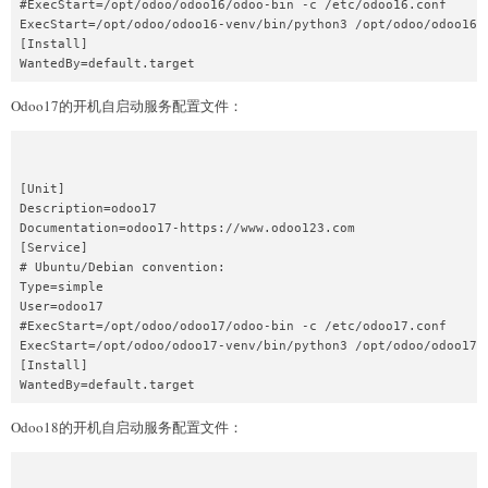
#ExecStart=/opt/odoo/odoo16/odoo-bin -c /etc/odoo16.conf

ExecStart=/opt/odoo/odoo16-venv/bin/python3 /opt/odoo/odoo16-s
[Install]

Odoo17的开机自启动服务配置文件：
[Unit]

Description=odoo17

Documentation=odoo17-https://www.odoo123.com

[Service]

# Ubuntu/Debian convention:

Type=simple

User=odoo17

#ExecStart=/opt/odoo/odoo17/odoo-bin -c /etc/odoo17.conf

ExecStart=/opt/odoo/odoo17-venv/bin/python3 /opt/odoo/odoo17-s
[Install]

Odoo18的开机自启动服务配置文件：