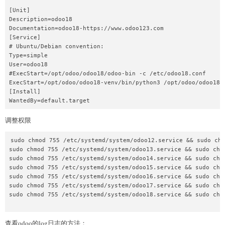
[Unit]

Description=odoo18

Documentation=odoo18-https://www.odoo123.com

[Service]

# Ubuntu/Debian convention:

Type=simple

User=odoo18

#ExecStart=/opt/odoo/odoo18/odoo-bin -c /etc/odoo18.conf

ExecStart=/opt/odoo/odoo18-venv/bin/python3 /opt/odoo/odoo18-s
[Install]

调整权限
sudo chmod 755 /etc/systemd/system/odoo12.service && sudo cho
sudo chmod 755 /etc/systemd/system/odoo13.service && sudo chow
sudo chmod 755 /etc/systemd/system/odoo14.service && sudo chow
sudo chmod 755 /etc/systemd/system/odoo15.service && sudo chow
sudo chmod 755 /etc/systemd/system/odoo16.service && sudo chow
sudo chmod 755 /etc/systemd/system/odoo17.service && sudo chow
sudo chmod 755 /etc/systemd/system/odoo18.service && sudo chow
查看odoo的log日志的方法：