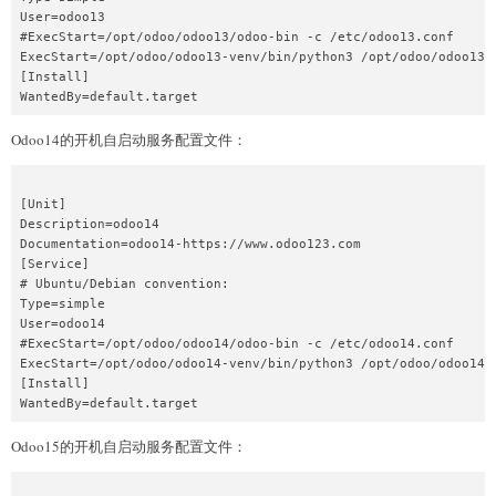
User=odoo13

#ExecStart=/opt/odoo/odoo13/odoo-bin -c /etc/odoo13.conf

ExecStart=/opt/odoo/odoo13-venv/bin/python3 /opt/odoo/odoo13-s
[Install]

Odoo14的开机自启动服务配置文件：
[Unit]

Description=odoo14

Documentation=odoo14-https://www.odoo123.com

[Service]

# Ubuntu/Debian convention:

Type=simple

User=odoo14

#ExecStart=/opt/odoo/odoo14/odoo-bin -c /etc/odoo14.conf

ExecStart=/opt/odoo/odoo14-venv/bin/python3 /opt/odoo/odoo14-s
[Install]

Odoo15的开机自启动服务配置文件：