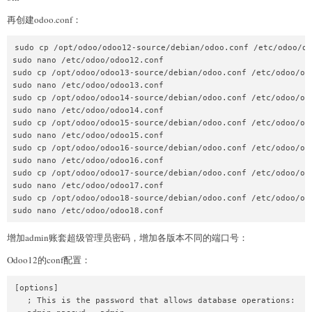
再创建odoo.conf：
sudo cp /opt/odoo/odoo12-source/debian/odoo.conf /etc/odoo/od
sudo nano /etc/odoo/odoo12.conf

sudo cp /opt/odoo/odoo13-source/debian/odoo.conf /etc/odoo/odo
sudo nano /etc/odoo/odoo13.conf

sudo cp /opt/odoo/odoo14-source/debian/odoo.conf /etc/odoo/odo
sudo nano /etc/odoo/odoo14.conf

sudo cp /opt/odoo/odoo15-source/debian/odoo.conf /etc/odoo/odo
sudo nano /etc/odoo/odoo15.conf

sudo cp /opt/odoo/odoo16-source/debian/odoo.conf /etc/odoo/odo
sudo nano /etc/odoo/odoo16.conf

sudo cp /opt/odoo/odoo17-source/debian/odoo.conf /etc/odoo/odo
sudo nano /etc/odoo/odoo17.conf

sudo cp /opt/odoo/odoo18-source/debian/odoo.conf /etc/odoo/odo
增加admin账套超级管理员密码，增加各版本不同的端口号：
Odoo12的conf配置：
[options]

   ; This is the password that allows database operations:
