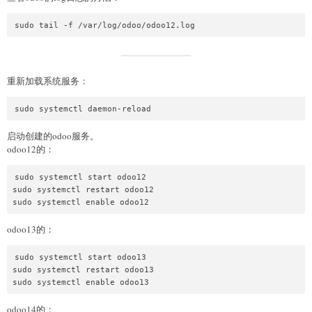
重新加载系统服务：
启动创建的odoo服务。
odoo12的：
sudo systemctl start odoo12

sudo systemctl restart odoo12

odoo13的：
sudo systemctl start odoo13

sudo systemctl restart odoo13

odoo14的：