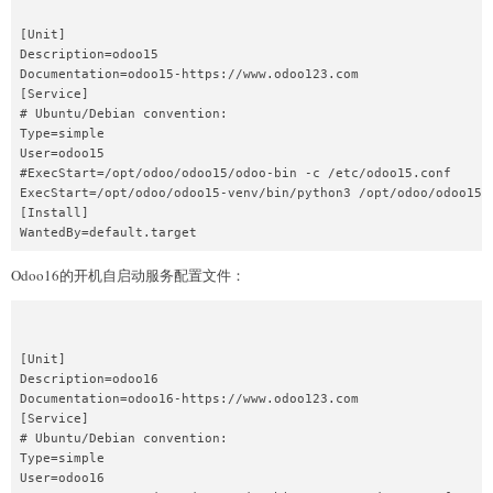
[Unit]

Description=odoo15

Documentation=odoo15-https://www.odoo123.com

[Service]

# Ubuntu/Debian convention:

Type=simple

User=odoo15

#ExecStart=/opt/odoo/odoo15/odoo-bin -c /etc/odoo15.conf

ExecStart=/opt/odoo/odoo15-venv/bin/python3 /opt/odoo/odoo15-s
[Install]

Odoo16的开机自启动服务配置文件：
[Unit]

Description=odoo16

Documentation=odoo16-https://www.odoo123.com

[Service]

# Ubuntu/Debian convention:

Type=simple

User=odoo16
