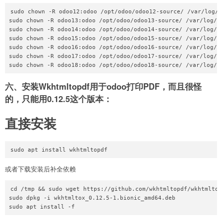
sudo chown -R odoo12:odoo /opt/odoo/odoo12-source/ /var/log/o
sudo chown -R odoo13:odoo /opt/odoo/odoo13-source/ /var/log/od
sudo chown -R odoo14:odoo /opt/odoo/odoo14-source/ /var/log/od
sudo chown -R odoo15:odoo /opt/odoo/odoo15-source/ /var/log/od
sudo chown -R odoo16:odoo /opt/odoo/odoo16-source/ /var/log/od
sudo chown -R odoo17:odoo /opt/odoo/odoo17-source/ /var/log/od
六、安装Wkhtmltopdf用于odoo打印PDF，而且很怪
的，只能用0.12.5这个版本：
直接安装
或者下载安装后补全依赖
cd /tmp && sudo wget https://github.com/wkhtmltopdf/wkhtmltop
sudo dpkg -i wkhtmltox_0.12.5-1.bionic_amd64.deb
