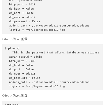
   admin_passwd = admin

   http_port = 8029

   db_host = False

   db_port = False

   db_user = odoo12

   db_password = False

   addons_path = /opt/odoo/odoo12-source/odoo/addons

Odoo13的conf配置：
[options]

   ; This is the password that allows database operations:

   admin_passwd = admin

   http_port = 8039

   db_host = False

   db_port = False

   db_user = odoo13

   db_password = False

   addons_path = /opt/odoo/odoo13-source/odoo/addons

Odoo14的conf配置：
[options]
