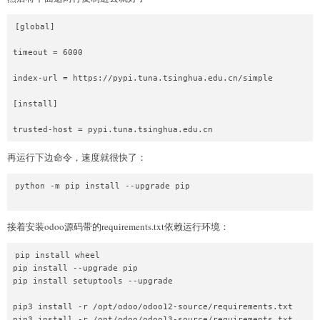
python3 -m venv odoo18-venv

[global]

timeout = 6000

index-url = https://pypi.tuna.tsinghua.edu.cn/simple

[install]

再运行下边命令，速度就很快了：
python -m pip install --upgrade pip

接着安装odoo源码带的requirements.txt依赖运行环境：
pip install wheel

pip install --upgrade pip

pip install setuptools --upgrade

pip3 install -r /opt/odoo/odoo12-source/requirements.txt

pip3 install -r /opt/odoo/odoo13-source/requirements.txt
