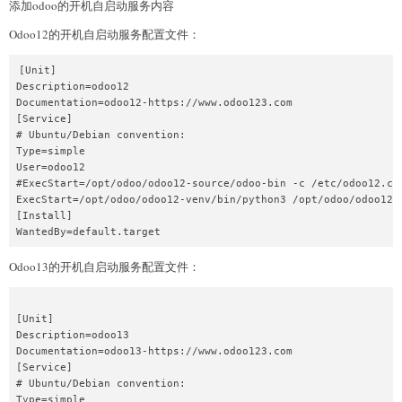
添加odoo的开机自启动服务内容
Odoo12的开机自启动服务配置文件：
[Unit]

Description=odoo12

Documentation=odoo12-https://www.odoo123.com

[Service]

# Ubuntu/Debian convention:

Type=simple

User=odoo12

#ExecStart=/opt/odoo/odoo12-source/odoo-bin -c /etc/odoo12.con
ExecStart=/opt/odoo/odoo12-venv/bin/python3 /opt/odoo/odoo12-s
[Install]

Odoo13的开机自启动服务配置文件：
[Unit]

Description=odoo13

Documentation=odoo13-https://www.odoo123.com

[Service]

# Ubuntu/Debian convention:

Type=simple
