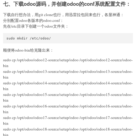
七、下载odoo源码，并创建odoo的conf系统配置文件：
下载自行想办法，用git clone也行，用迅雷拉包回来也行，各显神通：
分别配置odoo各版本的odoo.conf：
先在/etc目录下创建一个odoo文件夹：
顺便将odoo-bin给克隆出来：
sudo cp /opt/odoo/odoo12-source/setup/odoo /opt/odoo/odoo12-source/odoo-
bin
sudo cp /opt/odoo/odoo13-source/setup/odoo /opt/odoo/odoo13-source/odoo-
bin
sudo cp /opt/odoo/odoo14-source/setup/odoo /opt/odoo/odoo14-source/odoo-
bin
sudo cp /opt/odoo/odoo15-source/setup/odoo /opt/odoo/odoo15-source/odoo-
bin
sudo cp /opt/odoo/odoo16-source/setup/odoo /opt/odoo/odoo16-source/odoo-
bin
sudo cp /opt/odoo/odoo17-source/setup/odoo /opt/odoo/odoo17-source/odoo-
bin
sudo cp /opt/odoo/odoo18-source/setup/odoo /opt/odoo/odoo18-source/odoo-
bin