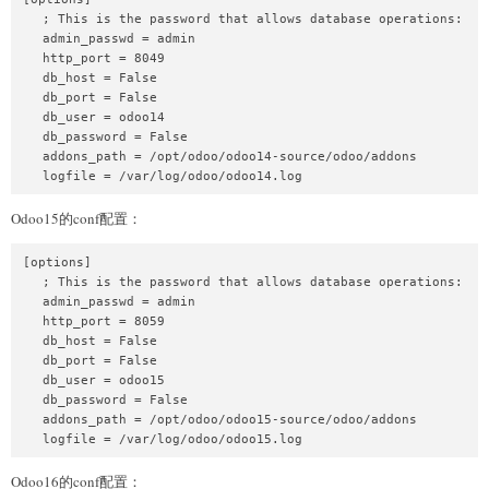
   ; This is the password that allows database operations:

   admin_passwd = admin

   http_port = 8049

   db_host = False

   db_port = False

   db_user = odoo14

   db_password = False

   addons_path = /opt/odoo/odoo14-source/odoo/addons

Odoo15的conf配置：
[options]

   ; This is the password that allows database operations:

   admin_passwd = admin

   http_port = 8059

   db_host = False

   db_port = False

   db_user = odoo15

   db_password = False

   addons_path = /opt/odoo/odoo15-source/odoo/addons

Odoo16的conf配置：