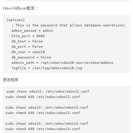
Odoo18的conf配置：
[options]

   ; This is the password that allows database operations:

   admin_passwd = admin

   http_port = 8089

   db_host = False

   db_port = False

   db_user = odoo18

   db_password = False

   addons_path = /opt/odoo/odoo18-source/odoo/addons

更改权限
sudo chown odoo12: /etc/odoo/odoo12.conf

sudo chmod 640 /etc/odoo/odoo12.conf

sudo chown odoo13: /etc/odoo/odoo13.conf

sudo chmod 640 /etc/odoo/odoo13.conf

sudo chown odoo14: /etc/odoo/odoo14.conf

sudo chmod 640 /etc/odoo/odoo14.conf
