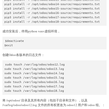
pip3 install -r /opt/odoo/odoo14-source/requirements.txt

pip3 install -r /opt/odoo/odoo15-source/requirements.txt

pip3 install -r /opt/odoo/odoo16-source/requirements.txt

pip3 install -r /opt/odoo/odoo17-source/requirements.txt

成功安装后，停用python venv虚拟环境，
$deactivate

创建Odoo各版本的日志文件：
sudo touch /var/log/odoo/odoo12.log

sudo touch /var/log/odoo/odoo13.log

sudo touch /var/log/odoo/odoo14.log

sudo touch /var/log/odoo/odoo15.log

sudo touch /var/log/odoo/odoo16.log

sudo touch /var/log/odoo/odoo17.log

将 /opt/odoo/ 目录及其所有内容（包括子目录和文件），以及
/var/log/odoo/odoo12.log 文件的所有权更改为 odoo12 用户和 odoo 组。：