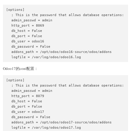
[options]

   ; This is the password that allows database operations:

   admin_passwd = admin

   http_port = 8069

   db_host = False

   db_port = False

   db_user = odoo16

   db_password = False

   addons_path = /opt/odoo/odoo16-source/odoo/addons

Odoo17的conf配置：
[options]

   ; This is the password that allows database operations:

   admin_passwd = admin

   http_port = 8079

   db_host = False

   db_port = False

   db_user = odoo17

   db_password = False

   addons_path = /opt/odoo/odoo17-source/odoo/addons
