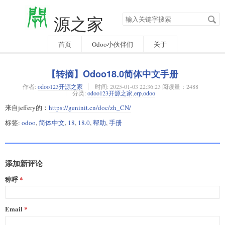
搜
源之家
索
关
键
字
首页
Odoo小伙伴们
关于
【转摘】Odoo18.0简体中文手册
作者:
odoo123开源之家
时间:
2025-01-03 22:36:23 阅读量：2488
分类:
odoo123开源之家
,
erp
,
odoo
来自jeffery的：
https://geninit.cn/doc/zh_CN/
标签:
odoo
,
简体中文
,
18
,
18.0
,
帮助
,
手册
添加新评论
称呼
Email