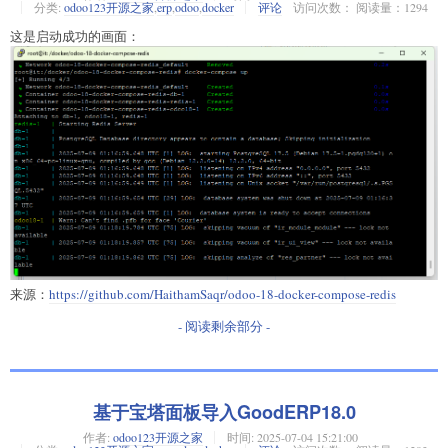
分类:
odoo123开源之家
,
erp
,
odoo
,
docker
评论
访问次数： 阅读量：1294
这是启动成功的画面：
来源：
https://github.com/HaithamSaqr/odoo-18-docker-compose-redis
- 阅读剩余部分 -
基于宝塔面板导入GoodERP18.0
作者:
odoo123开源之家
时间:
2025-07-04 15:21:00