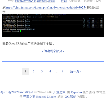
分类:
odoo123开源之家
,
erp
,
odoo
,
docker
评论
访问次数： 阅读量：1293
从
https://club.fnnas.com/forum.php?mod=viewthread&tid=30254
得到的启
示：
安装GoodERP的生产模块还报了个错，
- 阅读剩余部分 -
1
2
3
4
...
9
后一页 »
粤ICP备2022076378号-1
© 2026-08-08
开源之家
. 由
Typecho
强力驱动. 本站主
题
开源之家@odoo123.com
.感谢.
XG.孤梦
的帮助.