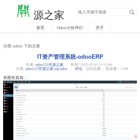
搜
源之家
索
关
键
字
首页
Odoo小伙伴们
关于
分类 odoo 下的文章
IT资产管理系统-odooERP
作者:
odoo123开源之家
时间:
2025-07-01 13:13:00
分类:
odoo123开源之家
,
erp
,
odoo
评论
访问次数： 阅读量：1388
有图有真相：