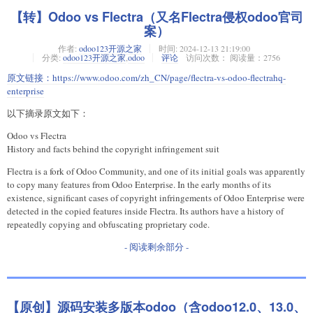
【转】Odoo vs Flectra（又名Flectra侵权odoo官司
案）
作者:
odoo123开源之家
时间:
2024-12-13 21:19:00
分类:
odoo123开源之家
,
odoo
评论
访问次数： 阅读量：2756
原文链接：
https://www.odoo.com/zh_CN/page/flectra-vs-odoo-flectrahq-
enterprise
以下摘录原文如下：
Odoo vs Flectra
History and facts behind the copyright infringement suit
Flectra is a fork of Odoo Community, and one of its initial goals was apparently
to copy many features from Odoo Enterprise. In the early months of its
existence, significant cases of copyright infringements of Odoo Enterprise were
detected in the copied features inside Flectra. Its authors have a history of
repeatedly copying and obfuscating proprietary code.
- 阅读剩余部分 -
【原创】源码安装多版本odoo（含odoo12.0、13.0、