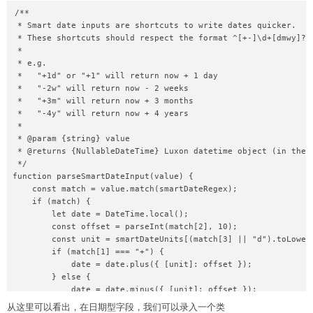
/**

 * Smart date inputs are shortcuts to write dates quicker.

 * These shortcuts should respect the format ^[+-]\d+[dmwy]?$

 *

 * e.g.

 *   "+1d" or "+1" will return now + 1 day

 *   "-2w" will return now - 2 weeks

 *   "+3m" will return now + 3 months

 *   "-4y" will return now + 4 years

 *

 * @param {string} value

 * @returns {NullableDateTime} Luxon datetime object (in the u
 */

function parseSmartDateInput(value) {

    const match = value.match(smartDateRegex);

    if (match) {

        let date = DateTime.local();

        const offset = parseInt(match[2], 10);

        const unit = smartDateUnits[(match[3] || "d").toLowerC
        if (match[1] === "+") {

            date = date.plus({ [unit]: offset });

        } else {

            date = date.minus({ [unit]: offset });

        }

从这里可以看出，在日期型字段，我们可以录入一个类