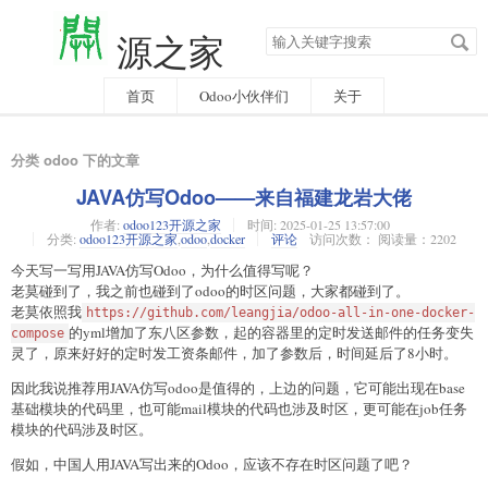
搜
源之家
索
关
键
字
首页
Odoo小伙伴们
关于
分类 odoo 下的文章
JAVA仿写Odoo——来自福建龙岩大佬
作者:
odoo123开源之家
时间:
2025-01-25 13:57:00
分类:
odoo123开源之家
,
odoo
,
docker
评论
访问次数： 阅读量：2202
今天写一写用JAVA仿写Odoo，为什么值得写呢？
老莫碰到了，我之前也碰到了odoo的时区问题，大家都碰到了。
老莫依照我
https://github.com/leangjia/odoo-all-in-one-docker-
的yml增加了东八区参数，起的容器里的定时发送邮件的任务变失
compose
灵了，原来好好的定时发工资条邮件，加了参数后，时间延后了8小时。
因此我说推荐用JAVA仿写odoo是值得的，上边的问题，它可能出现在base
基础模块的代码里，也可能mail模块的代码也涉及时区，更可能在job任务
模块的代码涉及时区。
假如，中国人用JAVA写出来的Odoo，应该不存在时区问题了吧？