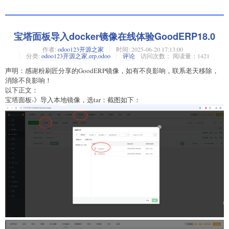
宝塔面板导入docker镜像在线体验GoodERP18.0
作者:
odoo123开源之家
时间:
2025-06-20 17:13:00
分类:
odoo123开源之家
,
erp
,
odoo
评论
访问次数： 阅读量：1421
声明：感谢粉刷匠分享的GoodERP镜像，如有不良影响，联系老天移除，
消除不良影响！
以下正文：
宝塔面板-》导入本地镜像，选tar：截图如下：