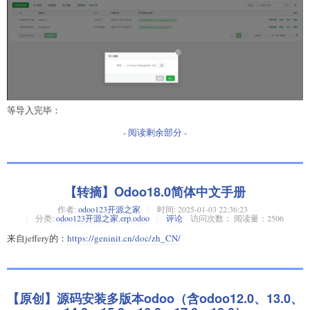
等导入完毕：
- 阅读剩余部分 -
【转摘】Odoo18.0简体中文手册
作者:
odoo123开源之家
时间:
2025-01-03 22:36:23
分类:
odoo123开源之家
,
erp
,
odoo
评论
访问次数： 阅读量：2506
来自jeffery的：
https://geninit.cn/doc/zh_CN/
【原创】源码安装多版本odoo（含odoo12.0、13.0、