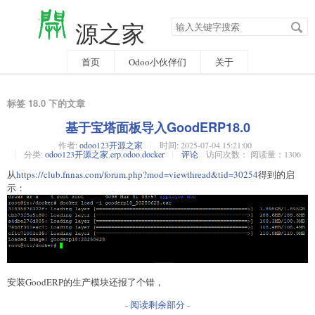
搜
源之家
索
关
键
字
首页
Odoo小伙伴们
关于
标签 18.0 下的文章
基于宝塔面板导入GoodERP18.0
作者:
odoo123开源之家
时间:
2025-07-04 15:21:00
分类:
odoo123开源之家
,
erp
,
odoo
,
docker
评论
访问次数： 阅读量：1306
从
https://club.fnnas.com/forum.php?mod=viewthread&tid=30254
得到的启
示：
安装GoodERP的生产模块还报了个错，
- 阅读剩余部分 -