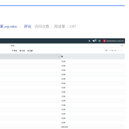
之家
,
erp
,
odoo
评论
访问次数： 阅读量：1387