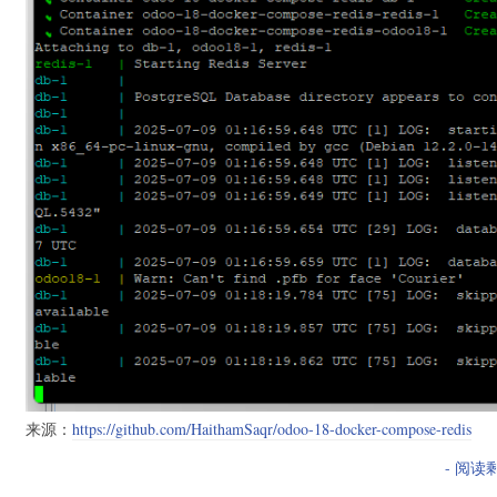
来源：
https://github.com/HaithamSaqr/odoo-18-docker-compose-redis
- 阅读