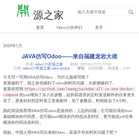
搜
源之家
索
关
键
字
首页
Odoo小伙伴们
关于
2025年1月
JAVA仿写Odoo——来自福建龙岩大佬
作者:
odoo123开源之家
时间:
2025-01-25 13:57:00
分类:
odoo123开源之家
,
odoo
,
docker
评论
访问次数： 阅读量：2190
今天写一写用JAVA仿写Odoo，为什么值得写呢？
老莫碰到了，我之前也碰到了odoo的时区问题，大家都碰到了。
老莫依照我
https://github.com/leangjia/odoo-all-in-one-docker-
的yml增加了东八区参数，起的容器里的定时发送邮件的任务变失
compose
灵了，原来好好的定时发工资条邮件，加了参数后，时间延后了8小时。
因此我说推荐用JAVA仿写odoo是值得的，上边的问题，它可能出现在base
基础模块的代码里，也可能mail模块的代码也涉及时区，更可能在job任务
模块的代码涉及时区。
假如，中国人用JAVA写出来的Odoo，应该不存在时区问题了吧？