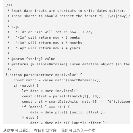
/**

 * Smart date inputs are shortcuts to write dates quicker.

 * These shortcuts should respect the format ^[+-]\d+[dmwy]?$

 *

 * e.g.

 *   "+1d" or "+1" will return now + 1 day

 *   "-2w" will return now - 2 weeks

 *   "+3m" will return now + 3 months

 *   "-4y" will return now + 4 years

 *

 * @param {string} value

 * @returns {NullableDateTime} Luxon datetime object (in the u
 */

function parseSmartDateInput(value) {

    const match = value.match(smartDateRegex);

    if (match) {

        let date = DateTime.local();

        const offset = parseInt(match[2], 10);

        const unit = smartDateUnits[(match[3] || "d").toLowerC
        if (match[1] === "+") {

            date = date.plus({ [unit]: offset });

        } else {

            date = date.minus({ [unit]: offset });

        }

从这里可以看出，在日期型字段，我们可以录入一个类