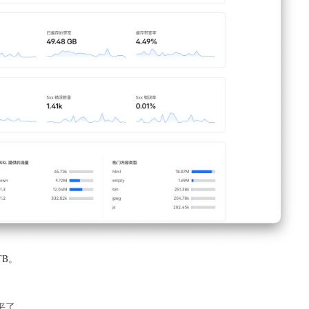
TB。
水平了。