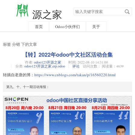
搜
源之家
索
关
键
字
首页
Odoo小伙伴们
关于
标签 分销 下的文章
【转】2022年odoo中文社区活动合集
作者:
odoo123开源之家
时间:
2022-08-10 14:31:00
分类:
odoo123开源之家
,
erp
,
odoo
评论
访问次数： 阅读量：4639
转摘自老唐的博：
https://www.cnblogs.com/takan/p/16560220.html
第九、十、十一期活动海报：