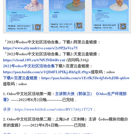
「2022年odoo中文社区活动合集」下载1:阿里云盘链接：
https://www.aliyundrive.com/s/2z9PJnVra75
「2022年odoo中文社区活动合集」下载2:天意云盘链接：
https://cloud.189.cn/t/NfUfMb6Rvyui
(访问码:316j)
2022年odoo中文社区活动合集
下载3:百度云盘链接：
https://pan.baidu.com/s/1QDdFLlPIKj-BhSglLt9tgw
提取码：odoo
下载4:百度云盘链接：
https://pan.baidu.com/s/1ErfK5De4j5dwbJDB-q6lsw
提取码：odoo
1. Odoo中文社区活动第一期：
主讲郭大侠（郭保卫）《Odoo生产环境部
署》
——2022年8月2日晚————已完结
，
录屏：
https://www.bilibili.com/video/BV17d4y1T72Y
；
2. Odoo中文社区活动第二期：上海Jeff（王剑锋）主讲《odoo模块功能分
析的套路》——2022年8月6日晚————已完结
，