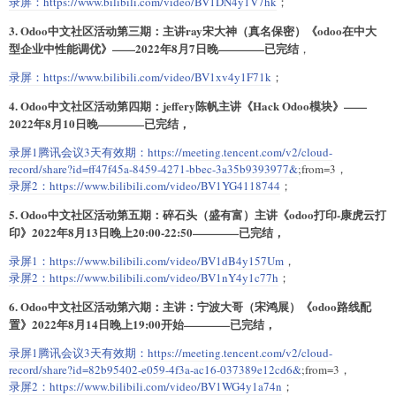
录屏：
https://www.bilibili.com/video/BV1DN4y1V7hk
；
3. Odoo中文社区活动第三期：主讲ray宋大神（真名保密）《odoo在中大
型企业中性能调优》——2022年8月7日晚————已完结
，
录屏：
https://www.bilibili.com/video/BV1xv4y1F71k
；
4. Odoo中文社区活动第四期：jeffery陈帆主讲《Hack Odoo模块》——
2022年8月10日晚————已完结，
录屏1腾讯会议3天有效期：
https://meeting.tencent.com/v2/cloud-
record/share?id=ff47f45a-8459-4271-bbec-3a35b9393977&
;from=3，
录屏2：
https://www.bilibili.com/video/BV1YG4118744
；
5. Odoo中文社区活动第五期：碎石头（盛有富）主讲《odoo打印-康虎云打
印》2022年8月13日晚上20:00-22:50————已完结，
录屏1：
https://www.bilibili.com/video/BV1dB4y157Um
，
录屏2：
https://www.bilibili.com/video/BV1nY4y1c77h
；
6. Odoo中文社区活动第六期：主讲：宁波大哥（宋鸿展）《odoo路线配
置》2022年8月14日晚上19:00开始————已完结，
录屏1腾讯会议3天有效期：
https://meeting.tencent.com/v2/cloud-
record/share?id=82b95402-e059-4f3a-ac16-037389e12cd6&
;from=3，
录屏2：
https://www.bilibili.com/video/BV1WG4y1a74n
；