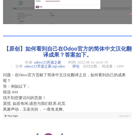
【原创】如何看到自己在Odoo官方的简体中文汉化翻
译成果？答案如下。
作者:
odoo123开源之家
时间:
2022-08-16 16:01:19
分类:
odoo123开源之家
,
erp
,
odoo
评论
访问次数： 阅读量：3209
问题：在Odoo官方贡献了简体中文汉化翻译之后，如何看到自己的成果
呢？
答：例如以下：
错误 404
找不到您要访问的页面！
莫慌. 如若有闲,请您与我们联系 此页.
凤箫声动，玉壶光转， 一夜鱼龙舞。