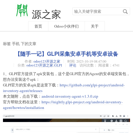
搜
源之家
索
关
键
字
首页
Odoo小伙伴们
关于
标签 手机 下的文章
【随手一记】GLPI采集安卓手机等安卓设备
作者:
odoo123开源之家
时间:
2023-10-19 08:47:00
分类:
odoo123开源之家
,
GLPI
评论
访问次数： 阅读量：4741
1、GLPI官方提供了apk安装包，这个是GLPI官方的Agent的安卓端安装包，
想办法安装这个apk：
GLPI官方的安卓apk是这里下载：
https://github.com/glpi-project/android-
inventory-agent/releases
本文随附，点击下载：
android-inventory-agent-v1.3.0.zip
官方帮助文档在这里：
https://nightly.glpi-project.org/android-inventory-
agent/howtos/installation