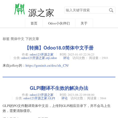
搜
源之家
索
关
键
字
首页
Odoo小伙伴们
关于
标签 简体中文 下的文章
【转摘】Odoo18.0简体中文手册
作者:
odoo123开源之家
时间:
2025-01-03 22:36:23
分类:
odoo123开源之家
,
erp
,
odoo
评论
访问次数： 阅读量：2503
来自jeffery的：
https://geninit.cn/doc/zh_CN/
GLPI翻译不生效的解决办法
作者:
odoo123开源之家
时间:
2023-08-22 09:08:00
分类:
odoo123开源之家
,
GLPI
评论
访问次数： 阅读量：3844
GLPI的PO文件翻译简体中文后，上传到GLPI相应目录下，并不会马上生
效，需要清除缓存。