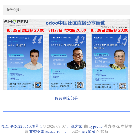
- 阅读剩余部分 -
粤ICP备2022076378号-1
© 2026-08-07
开源之家
. 由
Typecho
强力驱动. 本站主
题
开源之家@odoo123.com
.感谢.
XG.孤梦
的帮助.