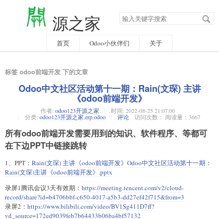
搜
源之家
索
关
键
字
首页
Odoo小伙伴们
关于
标签 odoo前端开发 下的文章
Odoo中文社区活动第十一期：Rain(文琛) 主讲
《odoo前端开发》
作者:
odoo123开源之家
时间:
2022-08-25 21:07:00
分类:
odoo123开源之家
,
erp
,
odoo
评论
访问次数： 阅读量：3667
所有odoo前端开发需要用到的知识、软件程序、等都可
在下边PPT中链接跳转
1、PPT：
Rain(文琛) 主讲《odoo前端开发》Odoo中文社区活动第十一期：
Rain(文琛)主讲《odoo前端开发》.pptx
录屏1腾讯会议3天有效期：
https://meeting.tencent.com/v2/cloud-
record/share?id=b4706bbf-c650-4017-a5b3-dd27ef42f715&from=3
录屏2：
https://www.bilibili.com/video/BV1Sg411D7ff?
vd_source=172ed9039feb7b64433b06ba4bf57132