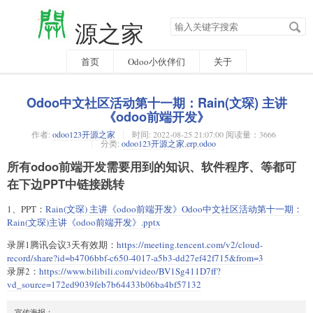
搜
源之家
索
关
键
字
首页
Odoo小伙伴们
关于
Odoo中文社区活动第十一期：Rain(文琛) 主讲
《odoo前端开发》
作者:
odoo123开源之家
时间:
2022-08-25 21:07:00 阅读量：3666
分类:
odoo123开源之家
,
erp
,
odoo
所有odoo前端开发需要用到的知识、软件程序、等都可
在下边PPT中链接跳转
1、PPT：
Rain(文琛) 主讲《odoo前端开发》Odoo中文社区活动第十一期：
Rain(文琛)主讲《odoo前端开发》.pptx
录屏1腾讯会议3天有效期：
https://meeting.tencent.com/v2/cloud-
record/share?id=b4706bbf-c650-4017-a5b3-dd27ef42f715&from=3
录屏2：
https://www.bilibili.com/video/BV1Sg411D7ff?
vd_source=172ed9039feb7b64433b06ba4bf57132