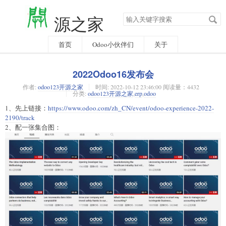
搜
源之家
索
关
键
字
首页
Odoo小伙伴们
关于
2022Odoo16发布会
作者:
odoo123开源之家
时间:
2022-10-12 23:46:00 阅读量：4432
分类:
odoo123开源之家
,
erp
,
odoo
1、先上链接：
https://www.odoo.com/zh_CN/event/odoo-experience-2022-
2190/track
2、配一张集合图：