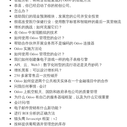
智能分析：将商业智能集成到 Odoo 的智能方法
恭喜，你已经启动了你的初创公司。
怎么办？
借助我们的现金预测模块，发展您的公司并安全投资
彻底改变医疗保健行业：使用数字标签和智能秤的最后一英里物流
增长的挑战：如何克服它们？
在 Odoo 中发现酷炫的技术
如何使用 Odoo 管理您的会计？
帮助合作伙伴开展业务而不是编码的 Odoo 连接器
Odoo 实施方法论
如何使用 Odoo 管理您的会计？
我们如何创建像电子游戏一样的电子表格引擎
API、云、Web3：数字化转型的流行语还是灵丹妙药？
增长黑客：可以设计增长吗？
250 多家零售店一次性铺开
Odoo 如何促进两个公共相关实体在一个金融项目中的合作
问我任何事情 - 会计
Odoo 上航空航天、国防和政府承包公司的质量管理
为什么 Odoo 有自己的服务器端框架，以及为什么它很重要
会计问/答
电子邮件营销有什么新功能？
进行 ROI 分析的正确方法
猫头鹰 Javascript 框架：v2
按杯提供葡萄酒并管理您的库存