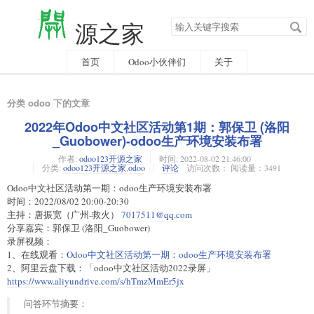
搜
源之家
索
关
键
字
首页
Odoo小伙伴们
关于
分类 odoo 下的文章
2022年Odoo中文社区活动第1期：郭保卫 (洛阳
_Guobower)-odoo生产环境安装布署
作者:
odoo123开源之家
时间:
2022-08-02 21:46:00
分类:
odoo123开源之家
,
odoo
评论
访问次数： 阅读量：3491
Odoo中文社区活动第一期：odoo生产环境安装布署
时间：2022/08/02 20:00-20:30
主持：唐振宽（广州-救火）
7017511@qq.com
分享嘉宾：郭保卫 (洛阳_Guobower)
录屏视频：
1、在线观看：
Odoo中文社区活动第一期：odoo生产环境安装布署
2、阿里云盘下载：「odoo中文社区活动2022录屏」
https://www.aliyundrive.com/s/hTmzMmEr5jx
问答环节摘要：