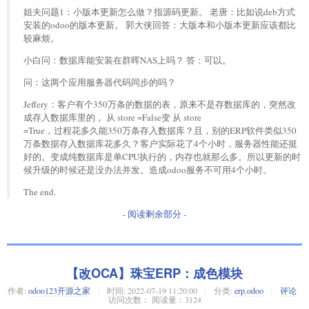
姐夫问题1：小版本更新怎么做？指源码更新。 老唐：比如说deb方式
安装的odoo的版本更新。 郭大侠回答：大版本和小版本更新应该都比
较麻烦。
小白问：数据库能安装在群晖NAS上吗？ 答：可以。
问：这两个应用服务器代码同步的吗？
Jeffery：客户有个350万条的数据的表，原来不是存数据库的，突然改
成存入数据库里的， 从 store =False变 从 store
=True，过程花多久能350万条存入数据库？且，别的ERP软件类似350
万条数据存入数据库花多久？客户实际花了4个小时，服务器性能还挺
好的。变成纯数据库是单CPU执行的，内存也就那么多。所以更新的时
候升级的时候还是没办法并发。造成odoo服务不可用4个小时。
The end.
- 阅读剩余部分 -
【改OCA】珠宝ERP：成色模块
作者:
odoo123开源之家
时间:
2022-07-19 11:20:00
分类:
erp
,
odoo
评论
访问次数： 阅读量：3124