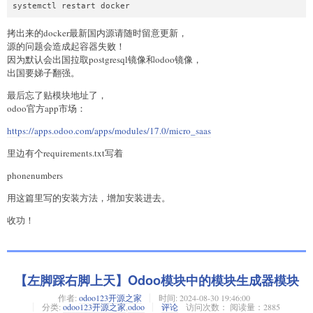
拷出来的docker最新国内源请随时留意更新，
源的问题会造成起容器失败！
因为默认会出国拉取postgresql镜像和odoo镜像，
出国要娣子翻强。
最后忘了贴模块地址了，
odoo官方app市场：
https://apps.odoo.com/apps/modules/17.0/micro_saas
里边有个requirements.txt写着
phonenumbers
用这篇里写的安装方法，增加安装进去。
收功！
【左脚踩右脚上天】Odoo模块中的模块生成器模块
作者:
odoo123开源之家
时间:
2024-08-30 19:46:00
分类:
odoo123开源之家
,
odoo
评论
访问次数： 阅读量：2885