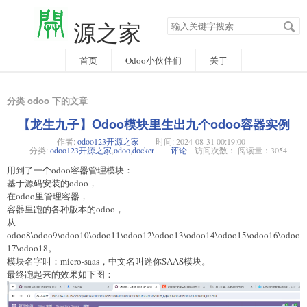
搜
源之家
索
关
键
字
首页
Odoo小伙伴们
关于
分类 odoo 下的文章
【龙生九子】Odoo模块里生出九个odoo容器实例
作者:
odoo123开源之家
时间:
2024-08-31 00:19:00
分类:
odoo123开源之家
,
odoo
,
docker
评论
访问次数： 阅读量：3054
用到了一个odoo容器管理模块：
基于源码安装的odoo，
在odoo里管理容器，
容器里跑的各种版本的odoo，
从
odoo8\odoo9\odoo10\odoo11\odoo12\odoo13\odoo14\odoo15\odoo16\odoo
17\odoo18。
模块名字叫：micro-saas，中文名叫迷你SAAS模块。
最终跑起来的效果如下图：