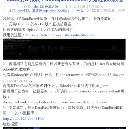
作者:
odoo123开源之家
时间:
2024-08-27 13:08:00
分类:
odoo123开源之家
,
erp
,
odoo
,
DataEase
评论
访问次数： 阅读量：3340
浅浅试用了DataEase开源版，并且跟odoo结合起来了。下边是笔记：
1、安装DataEase的docker版：直接起容器：
用官方的或者用github上大佬出品的都可行：
我用的这里：
https://github.com/wojiushixiaobai/dataease
2、容器相互之间是隔离的，所以要想办法互通，目的是让DataEase能访问
odoo的PG数据库：
先看看odoo的所在网络叫什么，用docker network ls查到叫odoo-13-docker-
compose_default，
再看看DataEase的容器名叫什么，用docker ps看到名字叫de_core，
最后用下边命令，让容器de_core可访问odoo-13-docker-compose_default网
段：
docker network connect odoo-13-docker-compose_default de_core
3、安装成功，登入DataEase管理后台，建数据源：目的是让DataEase能访
问odoo的PG数据库：
http://odoo123.com:8100/
建数据源：