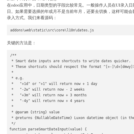
在odoo应用中，日期类型的字段比较常见。一般操作人员在UI录
日。如果需要选择的年或月不是当前年月，还要去切换，这样可能会影
录入方式。我们来看源码：
关键的方法是：
/**

 * Smart date inputs are shortcuts to write dates quicker.

 * These shortcuts should respect the format ^[+-]\d+[dmwy]?
 *

 * e.g.

 *   "+1d" or "+1" will return now + 1 day

 *   "-2w" will return now - 2 weeks

 *   "+3m" will return now + 3 months

 *   "-4y" will return now + 4 years

 *

 * @param {string} value

 * @returns {NullableDateTime} Luxon datetime object (in the
 */

function parseSmartDateInput(value) {
