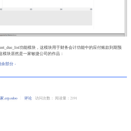
nt_due_list功能模块，这模块用于财务会计功能中的应付账款到期预
这模块居然是一家敏捷公司的作品：
剩余部分 -
之家
,
erp
,
odoo
评论
访问次数： 阅读量：2191