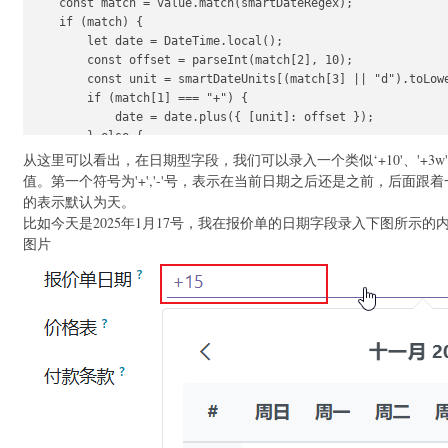
    const match = value.match(smartDateRegex);

    if (match) {

        let date = DateTime.local();

        const offset = parseInt(match[2], 10);

        const unit = smartDateUnits[(match[3] || "d").toLowe
        if (match[1] === "+") {

            date = date.plus({ [unit]: offset });

        } else {

            date = date.minus({ [unit]: offset });

从这里可以看出，在日期型字段，我们可以录入一个类似‘+10'、'+3w'、
        }

值。第一个符号为'+','-'号，表示在当前日期之后还是之前，后面跟着
        return date;

的表示默认为天。
    }

比如今天是2025年1月17号，我在报价单的日期字段录入下图所示的
    return false;

图片