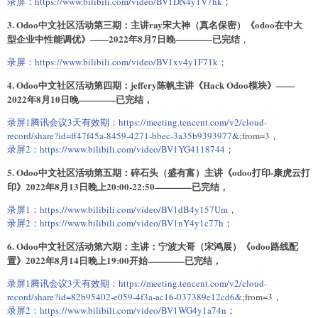
录屏：
https://www.bilibili.com/video/BV1DN4y1V7hk
；
3. Odoo中文社区活动第三期：主讲ray宋大神（真名保密）《odoo在中大
型企业中性能调优》——2022年8月7日晚————已完结
，
录屏：
https://www.bilibili.com/video/BV1xv4y1F71k
；
4. Odoo中文社区活动第四期：jeffery陈帆主讲《Hack Odoo模块》——
2022年8月10日晚————已完结，
录屏1腾讯会议3天有效期：
https://meeting.tencent.com/v2/cloud-
record/share?id=ff47f45a-8459-4271-bbec-3a35b9393977&
;from=3，
录屏2：
https://www.bilibili.com/video/BV1YG4118744
；
5. Odoo中文社区活动第五期：碎石头（盛有富）主讲《odoo打印-康虎云打
印》2022年8月13日晚上20:00-22:50————已完结，
录屏1：
https://www.bilibili.com/video/BV1dB4y157Um
，
录屏2：
https://www.bilibili.com/video/BV1nY4y1c77h
；
6. Odoo中文社区活动第六期：主讲：宁波大哥（宋鸿展）《odoo路线配
置》2022年8月14日晚上19:00开始————已完结，
录屏1腾讯会议3天有效期：
https://meeting.tencent.com/v2/cloud-
record/share?id=82b95402-e059-4f3a-ac16-037389e12cd6&
;from=3，
录屏2：
https://www.bilibili.com/video/BV1WG4y1a74n
；