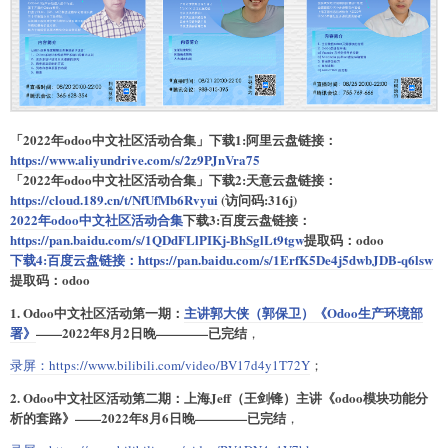
「2022年odoo中文社区活动合集」下载1:阿里云盘链接：
https://www.aliyundrive.com/s/2z9PJnVra75
「2022年odoo中文社区活动合集」下载2:天意云盘链接：
https://cloud.189.cn/t/NfUfMb6Rvyui
(访问码:316j)
2022年odoo中文社区活动合集
下载3:百度云盘链接：
https://pan.baidu.com/s/1QDdFLlPIKj-BhSglLt9tgw
提取码：odoo
下载4:百度云盘链接：
https://pan.baidu.com/s/1ErfK5De4j5dwbJDB-q6lsw
提取码：odoo
1. Odoo中文社区活动第一期：
主讲郭大侠（郭保卫）《Odoo生产环境部
署》
——2022年8月2日晚————已完结
，
录屏：
https://www.bilibili.com/video/BV17d4y1T72Y
；
2. Odoo中文社区活动第二期：上海Jeff（王剑锋）主讲《odoo模块功能分
析的套路》——2022年8月6日晚————已完结
，