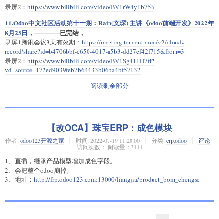
录屏2：
https://www.bilibili.com/video/BV1rW4y1b75h
11.Odoo中文社区活动第十一期：Rain(文琛) 主讲《odoo前端开发》2022年
8月25日
，————已完结，
录屏1腾讯会议3天有效期：
https://meeting.tencent.com/v2/cloud-
record/share?id=b4706bbf-c650-4017-a5b3-dd27ef42f715&from=3
录屏2：
https://www.bilibili.com/video/BV1Sg411D7ff?
vd_source=172ed9039feb7b64433b06ba4bf57132
- 阅读剩余部分 -
【改OCA】珠宝ERP：成色模块
作者:
odoo123开源之家
时间:
2022-07-19 11:20:00
分类:
erp
,
odoo
评论
访问次数： 阅读量：3111
1、直插，继承产品模型增加成色字段。
2、会把整个odoo崩掉。
3、地址：
http://frp.odoo123.com:13000/liangjia/product_bom_chengse