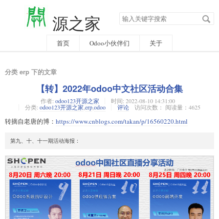
搜
源之家
索
关
键
字
首页
Odoo小伙伴们
关于
分类 erp 下的文章
【转】2022年odoo中文社区活动合集
作者:
odoo123开源之家
时间:
2022-08-10 14:31:00
分类:
odoo123开源之家
,
erp
,
odoo
评论
访问次数： 阅读量：4625
转摘自老唐的博：
https://www.cnblogs.com/takan/p/16560220.html
第九、十、十一期活动海报：