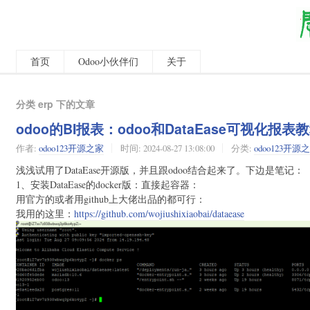
首页
Odoo小伙伴们
关于
分类 erp 下的文章
odoo的BI报表：odoo和DataEase可视化报表
作者:
odoo123开源之家
时间:
2024-08-27 13:08:00
分类:
odoo123开源
浅浅试用了DataEase开源版，并且跟odoo结合起来了。下边是笔记：
1、安装DataEase的docker版：直接起容器：
用官方的或者用github上大佬出品的都可行：
我用的这里：
https://github.com/wojiushixiaobai/dataease