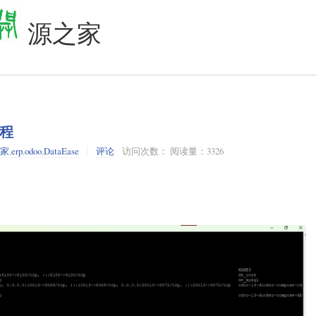
源之家
教程
之家
,
erp
,
odoo
,
DataEase
评论
访问次数： 阅读量：3326