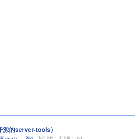
server-tools）
之家
,
erp
,
odoo
评论
访问次数： 阅读量：3153