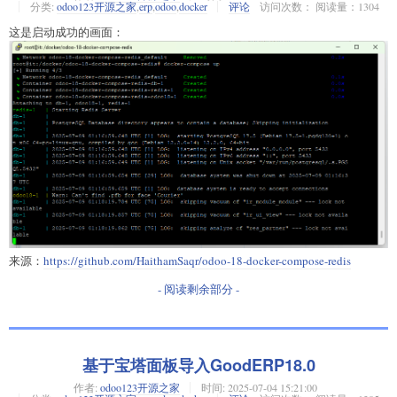
分类:
odoo123开源之家
,
erp
,
odoo
,
docker
评论
访问次数： 阅读量：1304
这是启动成功的画面：
来源：
https://github.com/HaithamSaqr/odoo-18-docker-compose-redis
- 阅读剩余部分 -
基于宝塔面板导入GoodERP18.0
作者:
odoo123开源之家
时间:
2025-07-04 15:21:00