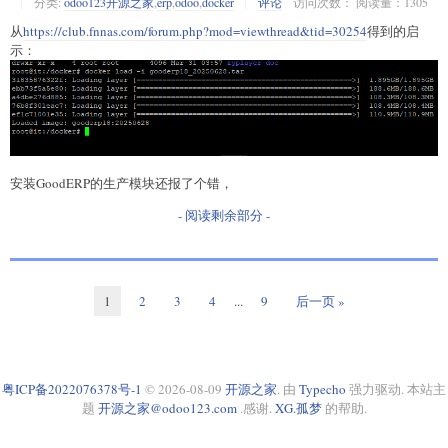
分类:
odoo123开源之家
,
erp
,
odoo
,
docker
评论
访问次数： 阅读量：1305
从
https://club.fnnas.com/forum.php?mod=viewthread&tid=30254
得到的启
示：
安装GoodERP的生产模块还报了个错，
- 阅读剩余部分 -
1
2
3
4
...
9
后一页 »
粤ICP备2022076378号-1
© 2026-08-09
开源之家
. 由
Typecho
强力驱动. 本站主
题
开源之家@odoo123.com
.感谢.
XG.孤梦
的帮助.