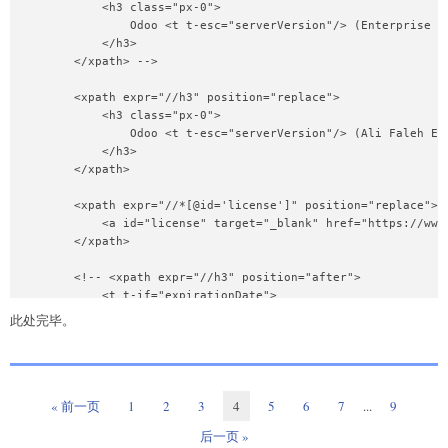
            <h3 class="px-0">

                Odoo <t t-esc="serverVersion"/> (Enterprise Ed
            </h3>

        </xpath> -->

        <xpath expr="//h3" position="replace">

            <h3 class="px-0">

                Odoo <t t-esc="serverVersion"/> (Ali Faleh Edi
            </h3>

        </xpath>

        <xpath expr="//*[@id='license']" position="replace">

            <a id="license" target="_blank" href="https://www
        </xpath>

        <!-- <xpath expr="//h3" position="after">

            <t t-if="expirationDate">

                <h5>Database expiration: <t t-esc="expirationD
此处完毕。
            </t>

        </xpath> -->

        <xpath expr="//h3" position="after">

            <t t-if="expirationDate">

« 前一页
1
2
3
4
5
6
7
...
9
                <h5>This is an open version and has no expirat
后一页 »
            </t>
