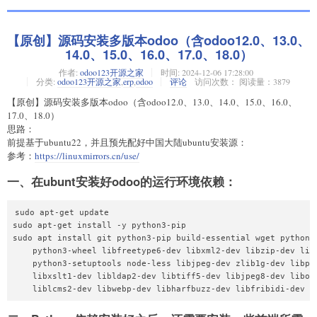
【原创】源码安装多版本odoo（含odoo12.0、13.0、
14.0、15.0、16.0、17.0、18.0）
作者:
odoo123开源之家
时间:
2024-12-06 17:28:00
分类:
odoo123开源之家
,
erp
,
odoo
评论
访问次数： 阅读量：3879
【原创】源码安装多版本odoo（含odoo12.0、13.0、14.0、15.0、16.0、
17.0、18.0）
思路：
前提基于ubuntu22，并且预先配好中国大陆ubuntu安装源：
参考：
https://linuxmirrors.cn/use/
一、在ubunt安装好odoo的运行环境依赖：
sudo apt-get update

sudo apt-get install -y python3-pip

sudo apt install git python3-pip build-essential wget python3-
    python3-wheel libfreetype6-dev libxml2-dev libzip-dev libl
    python3-setuptools node-less libjpeg-dev zlib1g-dev libpq-
    libxslt1-dev libldap2-dev libtiff5-dev libjpeg8-dev libope