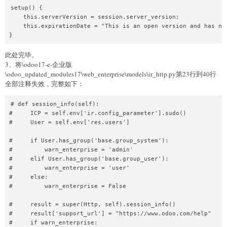
setup() {

    this.serverVersion = session.server_version;

    this.expirationDate = "This is an open version and has no 
}
此处完毕。
3、将\odoo17-e-企业版
\odoo_updated_modules17\web_enterprise\models\ir_http.py第23行到40行
全部注释失效，完整如下：
# def session_info(self):

#     ICP = self.env['ir.config_parameter'].sudo()

#     User = self.env['res.users']

#     if User.has_group('base.group_system'):

#         warn_enterprise = 'admin'

#     elif User.has_group('base.group_user'):

#         warn_enterprise = 'user'

#     else:

#         warn_enterprise = False

#     result = super(Http, self).session_info()

#     result['support_url'] = "https://www.odoo.com/help"

#     if warn_enterprise:
