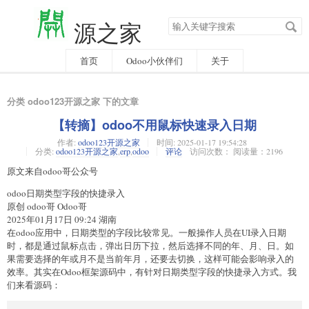
搜
源之家
索
关
键
字
首页
Odoo小伙伴们
关于
分类 odoo123开源之家 下的文章
【转摘】odoo不用鼠标快速录入日期
作者:
odoo123开源之家
时间:
2025-01-17 19:54:28
分类:
odoo123开源之家
,
erp
,
odoo
评论
访问次数： 阅读量：2196
原文来自odoo哥公众号
odoo日期类型字段的快捷录入
原创 odoo哥 Odoo哥
2025年01月17日 09:24 湖南
在odoo应用中，日期类型的字段比较常见。一般操作人员在UI录入日期
时，都是通过鼠标点击，弹出日历下拉，然后选择不同的年、月、日。如
果需要选择的年或月不是当前年月，还要去切换，这样可能会影响录入的
效率。其实在Odoo框架源码中，有针对日期类型字段的快捷录入方式。我
们来看源码：