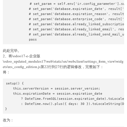
            # set_param = self.env['ir.config_parameter'].sud
            # set_param('database.expiration_date', result['en
            # set_param('database.expiration_reason', result[
            # set_param('database.enterprise_code', result['en
            # set_param('database.already_linked_subscription
            # set_param('database.already_linked_email', resu
            # set_param('database.already_linked_send_mail_ur
            pass
此处完毕。
2、将\odoo17-e-企业版
\odoo_updated_modules17\web\static\src\webclient\settings_form_view\widg
ets\res_config_edition.js第22行到27行的逻辑修改，完整如下：
将：
setup() {

    this.serverVersion = session.server_version;

    this.expirationDate = session.expiration_date

        ? DateTime.fromSQL(session.expiration_date).toLocaleSt
        : DateTime.now().plus({ days: 30 }).toLocaleString(Dat
}
改为：