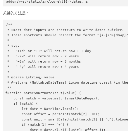
关键的方法是：
/**

 * Smart date inputs are shortcuts to write dates quicker.

 * These shortcuts should respect the format ^[+-]\d+[dmwy]?$

 *

 * e.g.

 *   "+1d" or "+1" will return now + 1 day

 *   "-2w" will return now - 2 weeks

 *   "+3m" will return now + 3 months

 *   "-4y" will return now + 4 years

 *

 * @param {string} value

 * @returns {NullableDateTime} Luxon datetime object (in the u
 */

function parseSmartDateInput(value) {

    const match = value.match(smartDateRegex);

    if (match) {

        let date = DateTime.local();

        const offset = parseInt(match[2], 10);

        const unit = smartDateUnits[(match[3] || "d").toLowerC
        if (match[1] === "+") {

            date = date.plus({ [unit]: offset });
