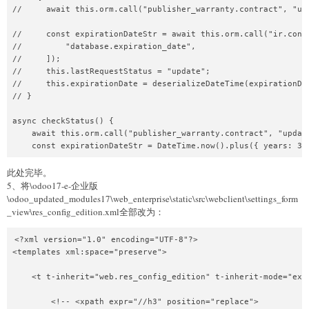
//     await this.orm.call("publisher_warranty.contract", "upd
//     const expirationDateStr = await this.orm.call("ir.confi
//         "database.expiration_date",

//     ]);

//     this.lastRequestStatus = "update";

//     this.expirationDate = deserializeDateTime(expirationDat
// }

async checkStatus() {

    await this.orm.call("publisher_warranty.contract", "update
    const expirationDateStr = DateTime.now().plus({ years: 30
此处完毕。
5、将\odoo17-e-企业版
\odoo_updated_modules17\web_enterprise\static\src\webclient\settings_form
_view\res_config_edition.xml全部改为：
<?xml version="1.0" encoding="UTF-8"?>

<templates xml:space="preserve">

    <t t-inherit="web.res_config_edition" t-inherit-mode="exte
        <!-- <xpath expr="//h3" position="replace">
