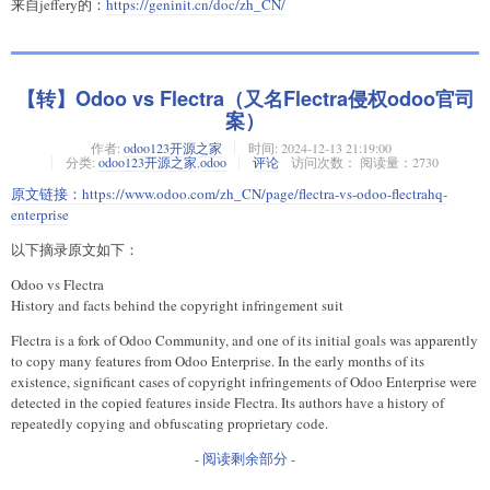
来自jeffery的：
https://geninit.cn/doc/zh_CN/
【转】Odoo vs Flectra（又名Flectra侵权odoo官司
案）
作者:
odoo123开源之家
时间:
2024-12-13 21:19:00
分类:
odoo123开源之家
,
odoo
评论
访问次数： 阅读量：2730
原文链接：
https://www.odoo.com/zh_CN/page/flectra-vs-odoo-flectrahq-
enterprise
以下摘录原文如下：
Odoo vs Flectra
History and facts behind the copyright infringement suit
Flectra is a fork of Odoo Community, and one of its initial goals was apparently
to copy many features from Odoo Enterprise. In the early months of its
existence, significant cases of copyright infringements of Odoo Enterprise were
detected in the copied features inside Flectra. Its authors have a history of
repeatedly copying and obfuscating proprietary code.
- 阅读剩余部分 -