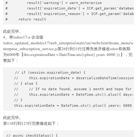
#         result['warning'] = warn_enterprise

#         result['expiration_date'] = ICP.get_param('database.
#         result['expiration_reason'] = ICP.get_param('databas
#     return result
此处完毕。
4、将\odoo17-e-企业版
\odoo_updated_modules17\web_enterprise\static\src\webclient\home_menu\e
nterprise_subscription_service.js第26行到31行注释失效并修改odoo有效期
为6000年【this.expirationDate = DateTime.utc().plus({ years: 6000 });】，完
整如下：
    // if (session.expiration_date) {

    //     this.expirationDate = deserializeDateTime(session.e
    // } else {

    //     // If no date found, assume 1 month and hope for th
    //     this.expirationDate = DateTime.utc().plus({ days: 3
    // }

    this.expirationDate = DateTime.utc().plus({ years: 6000 }
此处完毕。
第118行到123行完整修改如下：
// async checkStatus() {
