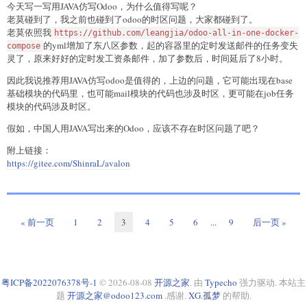
今天写一写用JAVA仿写Odoo，为什么值得写呢？
老莫碰到了，我之前也碰到了odoo的时区问题，大家都碰到了。
老莫依照我
https://github.com/leangjia/odoo-all-in-one-docker-
的yml增加了东八区参数，起的容器里的定时发送邮件的任务变失
compose
灵了，原来好好的定时发工资条邮件，加了参数后，时间延后了8小时。
因此我说推荐用JAVA仿写odoo是值得的，上边的问题，它可能出现在base
基础模块的代码里，也可能mail模块的代码也涉及时区，更可能在job任务
模块的代码涉及时区。
假如，中国人用JAVA写出来的Odoo，应该不存在时区问题了吧？
附上链接：
https://gitee.com/ShinraL/avalon
« 前一页
1
2
3
4
5
6
...
9
后一页 »
粤ICP备2022076378号-1
© 2026-08-08
开源之家
. 由
Typecho
强力驱动. 本站主
题
开源之家@odoo123.com
.感谢.
XG.孤梦
的帮助.