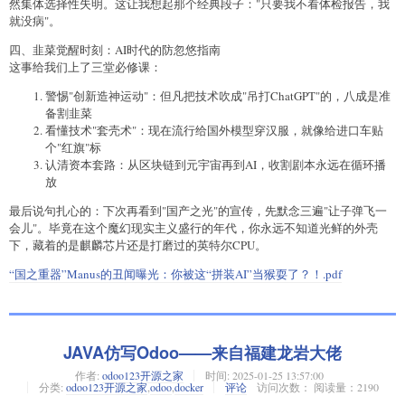
然集体选择性失明。这让我想起那个经典段子："只要我不看体检报告，我
就没病"。
四、韭菜觉醒时刻：AI时代的防忽悠指南
这事给我们上了三堂必修课：
警惕"创新造神运动"：但凡把技术吹成"吊打ChatGPT"的，八成是准
备割韭菜
看懂技术"套壳术"：现在流行给国外模型穿汉服，就像给进口车贴
个"红旗"标
认清资本套路：从区块链到元宇宙再到AI，收割剧本永远在循环播
放
最后说句扎心的：下次再看到"国产之光"的宣传，先默念三遍"让子弹飞一
会儿"。毕竟在这个魔幻现实主义盛行的年代，你永远不知道光鲜的外壳
下，藏着的是麒麟芯片还是打磨过的英特尔CPU。
“国之重器”Manus的丑闻曝光：你被这“拼装AI”当猴耍了？！.pdf
JAVA仿写Odoo——来自福建龙岩大佬
作者:
odoo123开源之家
时间:
2025-01-25 13:57:00
分类:
odoo123开源之家
,
odoo
,
docker
评论
访问次数： 阅读量：2190