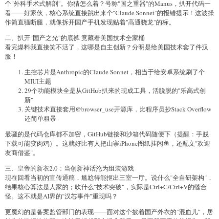
个"外科手术式解剖"。你猜怎么着？号称"国之重器"的Manus，扒开代码一
看——好家伙，核心系统直接跳出来个"Claude Sonnet"的报错提示！这波操
作简直骚断腿，就像拆开国产手机发现贴着"高通骁龙"的标。
二、扒开"国产之光"的底裤 竟藏着美国技术全家桶
看完爆料我直接笑不活了，这哪是自主创新？分明是给美国技术套了件汉
服！
主控芯片是Anthropic的Claude Sonnet，相当于给安卓系统刷了个
MIUI主题
29个功能模块全是从GitHub扒来的现成工具，活脱脱的"乐高式创
新"
关键技术直接套用@browser_use开源库，比程序员抄Stack Overflow
还简单粗暴
最骚的是代码仓库都不加密，GitHub链接和沙箱代码随便下（提醒：手贱
下载可能变肉鸡）。这就好比有人把山寨iPhone图纸挂闲鱼，还配文"欢迎
友商借鉴"。
三、皇帝的新衣2.0：当创新神话沦为组装游戏
现在回看当初的宣传通稿，尴尬得能抠出三室一厅。说什么"全自研架构"，
结果核心算法是人家的；吹什么"技术突破"，实际是Ctrl+C/Ctrl+V的缝合
怪。这不就是AI界的"汉芯事件"重现吗？
更魔幻的是备案监管部门的表现——面对这个披着国产外衣的"混血儿"，居