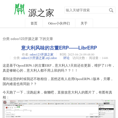
搜
源之家
索
关
键
字
首页
Odoo小伙伴们
关于
分类 odoo123开源之家 下的文章
意大利风味的古董ERP——LibrERP
作者:
odoo123开源之家
时间:
2025-04-24 09:48:00
分类:
odoo123开源之家
,
erp
,
odoo
评论
访问次数： 阅读量：1446
这是基于OpenERP6.1的古董ERP，意大利人3天前还在更新，维护了11年，
真是够耐心的，意大利人都不用上班的吗？？！！
看到这货的时候我还不敢相信，居然还有人在用OpenERP6.1版本，天哪，
国内难道也有同款？？
今天跑了一下，没跑起来，偷懒吧，直接放意大利人的图片了，有图有真
相：