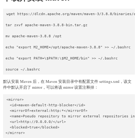
wget https://dlcdn.apache.org/maven/maven-3/3.8.8/binaries/ap
tar zxvf apache-maven-3.8.8-bin.tar.gz

mv apache-maven-3.8.8 /opt

echo "export M2_HOME=/opt/apache-maven-3.8.8" >> ~/.bashrc

echo "export PATH=\$PATH:\$M2_HOME/bin" >> ~/.bashrc

默认安装 Maven 后，在 Maven 安装目录中有配置文件 settings.xml，该文
件中默认开启了 mirror，可以将该 mirror 设置注释掉：
<mirror>

  <id>maven-default-http-blocker</id>

  <mirrorOf>external:http:*</mirrorOf>

  <name>Pseudo repository to mirror external repositories init
  <url>http://0.0.0.0/</url>

  <blocked>true</blocked>
