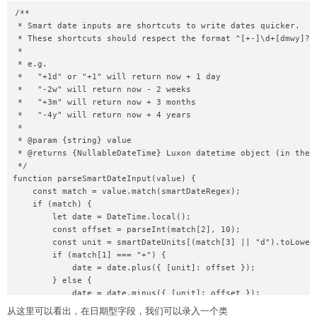
/**

 * Smart date inputs are shortcuts to write dates quicker.

 * These shortcuts should respect the format ^[+-]\d+[dmwy]?$

 *

 * e.g.

 *   "+1d" or "+1" will return now + 1 day

 *   "-2w" will return now - 2 weeks

 *   "+3m" will return now + 3 months

 *   "-4y" will return now + 4 years

 *

 * @param {string} value

 * @returns {NullableDateTime} Luxon datetime object (in the u
 */

function parseSmartDateInput(value) {

    const match = value.match(smartDateRegex);

    if (match) {

        let date = DateTime.local();

        const offset = parseInt(match[2], 10);

        const unit = smartDateUnits[(match[3] || "d").toLowerC
        if (match[1] === "+") {

            date = date.plus({ [unit]: offset });

        } else {

            date = date.minus({ [unit]: offset });

        }

从这里可以看出，在日期型字段，我们可以录入一个类