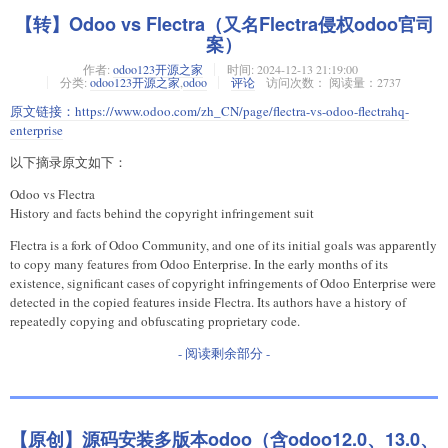
【转】Odoo vs Flectra（又名Flectra侵权odoo官司
案）
作者:
odoo123开源之家
时间:
2024-12-13 21:19:00
分类:
odoo123开源之家
,
odoo
评论
访问次数： 阅读量：2737
原文链接：
https://www.odoo.com/zh_CN/page/flectra-vs-odoo-flectrahq-
enterprise
以下摘录原文如下：
Odoo vs Flectra
History and facts behind the copyright infringement suit
Flectra is a fork of Odoo Community, and one of its initial goals was apparently
to copy many features from Odoo Enterprise. In the early months of its
existence, significant cases of copyright infringements of Odoo Enterprise were
detected in the copied features inside Flectra. Its authors have a history of
repeatedly copying and obfuscating proprietary code.
- 阅读剩余部分 -
【原创】源码安装多版本odoo（含odoo12.0、13.0、