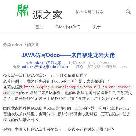
搜
源之家
索
关
键
字
首页
Odoo小伙伴们
关于
分类 odoo 下的文章
JAVA仿写Odoo——来自福建龙岩大佬
作者:
odoo123开源之家
时间:
2025-01-25 13:57:00
分类:
odoo123开源之家
,
odoo
,
docker
评论
访问次数： 阅读量：2189
今天写一写用JAVA仿写Odoo，为什么值得写呢？
老莫碰到了，我之前也碰到了odoo的时区问题，大家都碰到了。
老莫依照我
https://github.com/leangjia/odoo-all-in-one-docker-
的yml增加了东八区参数，起的容器里的定时发送邮件的任务变失
compose
灵了，原来好好的定时发工资条邮件，加了参数后，时间延后了8小时。
因此我说推荐用JAVA仿写odoo是值得的，上边的问题，它可能出现在base
基础模块的代码里，也可能mail模块的代码也涉及时区，更可能在job任务
模块的代码涉及时区。
假如，中国人用JAVA写出来的Odoo，应该不存在时区问题了吧？