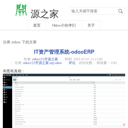
搜
源之家
索
关
键
字
首页
Odoo小伙伴们
关于
分类 odoo 下的文章
IT资产管理系统-odooERP
作者:
odoo123开源之家
时间:
2025-07-01 13:13:00
分类:
odoo123开源之家
,
erp
,
odoo
评论
访问次数： 阅读量：1382
有图有真相：