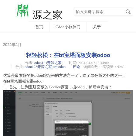
搜
源之家
索
关
键
字
首页
Odoo小伙伴们
关于
2024年4月
轻轻松松：在bt宝塔面板安装odoo
作者:
odoo123开源之家
时间:
2024-04-07 13:44:00
分类:
odoo123开源之家
,
erp
,
odoo
评论
访问次数： 阅读量：5262
这算是最友好的把odoo跑起来的方法之一了，除了绿色版之外的之一：
在bt宝塔面板安装odoo
1、首先，进到宝塔面板的Docker界面，搜odoo，然后点安装：