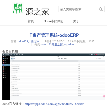
搜
源之家
索
关
键
字
首页
Odoo小伙伴们
关于
IT资产管理系统-odooERP
作者:
odoo123开源之家
时间:
2025-07-01 13:13:00 阅读量：1382
分类:
odoo123开源之家
,
erp
,
odoo
有图有真相：
odoo官方链接：
https://apps.odoo.com/apps/modules/16.0/itm