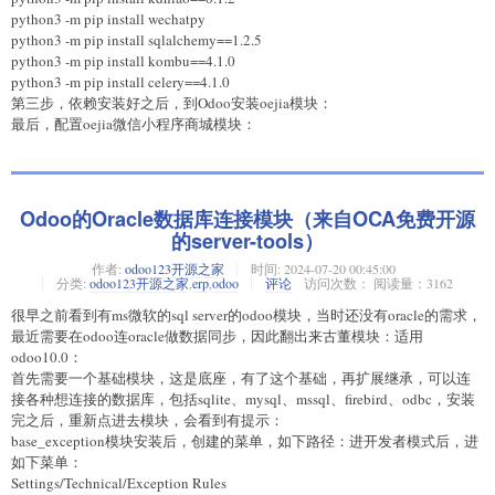
python3 -m pip install wechatpy
python3 -m pip install sqlalchemy==1.2.5
python3 -m pip install kombu==4.1.0
python3 -m pip install celery==4.1.0
第三步，依赖安装好之后，到Odoo安装oejia模块：
最后，配置oejia微信小程序商城模块：
Odoo的Oracle数据库连接模块（来自OCA免费开源
的server-tools）
作者:
odoo123开源之家
时间:
2024-07-20 00:45:00
分类:
odoo123开源之家
,
erp
,
odoo
评论
访问次数： 阅读量：3162
很早之前看到有ms微软的sql server的odoo模块，当时还没有oracle的需求，
最近需要在odoo连oracle做数据同步，因此翻出来古董模块：适用
odoo10.0：
首先需要一个基础模块，这是底座，有了这个基础，再扩展继承，可以连
接各种想连接的数据库，包括sqlite、mysql、mssql、firebird、odbc，安装
完之后，重新点进去模块，会看到有提示：
base_exception模块安装后，创建的菜单，如下路径：进开发者模式后，进
如下菜单：
Settings/Technical/Exception Rules