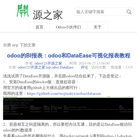
搜
源之家
索
关
键
字
首页
Odoo小伙伴们
关于
分类 erp 下的文章
odoo的BI报表：odoo和DataEase可视化报表教程
作者:
odoo123开源之家
时间:
2024-08-27 13:08:00
分类:
odoo123开源之家
,
erp
,
odoo
,
DataEase
评论
访问次数： 阅读量：3335
浅浅试用了DataEase开源版，并且跟odoo结合起来了。下边是笔记：
1、安装DataEase的docker版：直接起容器：
用官方的或者用github上大佬出品的都可行：
我用的这里：
https://github.com/wojiushixiaobai/dataease
2、容器相互之间是隔离的，所以要想办法互通，目的是让DataEase能访问
odoo的PG数据库：
先看看odoo的所在网络叫什么，用docker network ls查到叫odoo-13-docker-