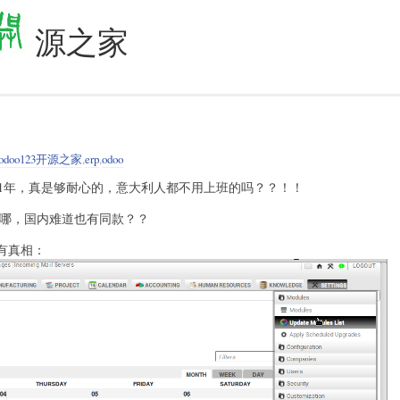
源之家
odoo123开源之家
,
erp
,
odoo
护了11年，真是够耐心的，意大利人都不用上班的吗？？！！
，天哪，国内难道也有同款？？
有真相：