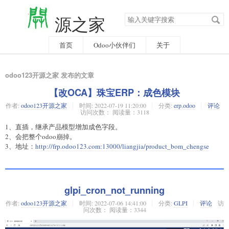
搜
源之家
索
关
键
字
首页
Odoo小伙伴们
关于
odoo123开源之家 发布的文章
【改OCA】珠宝ERP：成色模块
作者:
odoo123开源之家
时间:
2022-07-19 11:20:00
分类:
erp
,
odoo
评论
访问次数： 阅读量：3118
1、直插，继承产品模型增加成色字段。
2、会把整个odoo崩掉。
3、地址：
http://frp.odoo123.com:13000/liangjia/product_bom_chengse
glpi_cron_not_running
作者:
odoo123开源之家
时间:
2022-07-06 14:41:00
分类:
GLPI
评论
访
问次数： 阅读量：3344